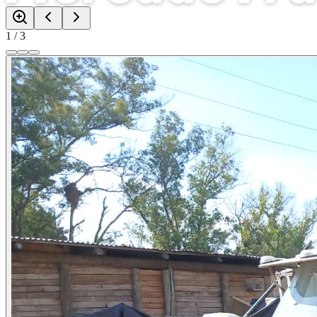
1
/
3