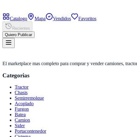
Catalogo
Mapa
Vendidos
Favoritos
Recientes
Quiero Publicar
El marketplace mas completo para comprar y vender camiones, tractor
Categorias
Tractor
Chasis
Semirremolque
Acoplado
Furgon
Batea
Camion
Sider
Portacontenedor
Cisterna