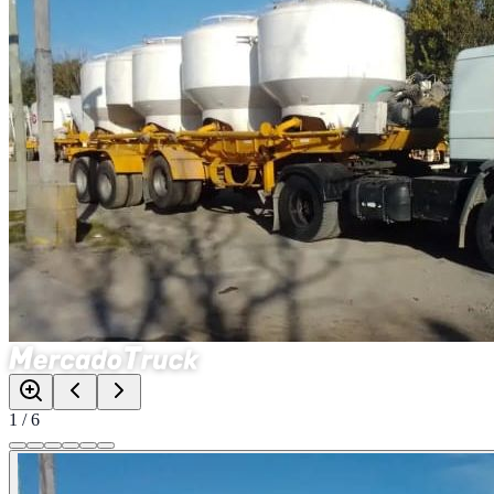
1
/
6